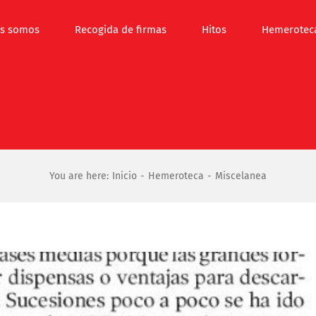
s somos
Recogida de firmas
Hitos
Hemerotec
You are here:
Inicio
Hemeroteca
Miscelanea