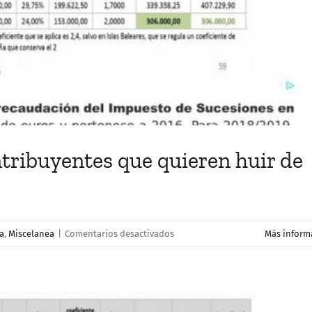
casos
de
gananciales
ntribuyentes que quieren huir de
en
a
,
Miscelanea
|
Comentarios desactivados
Más inform
Así
«caza»
Hacienda
a