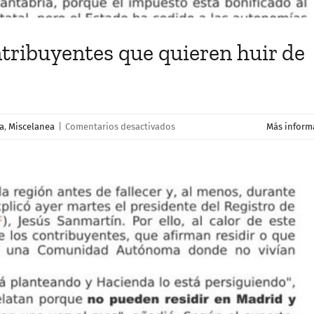
ntribuyentes que quieren huir de
en
a
,
Miscelanea
|
Comentarios desactivados
Más inform
Así
«caza»
Hacienda
a
los
contribuyentes
que
quieren
huir
de