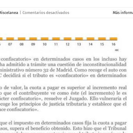
en
Miscelanea
|
Comentarios desactivados
Más inform
Igualdad
en
Sucesiones