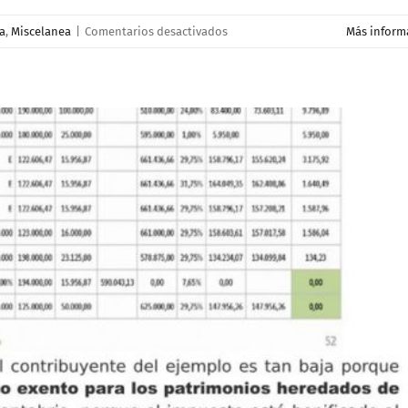
en
a
,
Miscelanea
|
Comentarios desactivados
Más inform
Así
«caza»
Hacienda
a
los
contribuyentes
que
quieren
huir
de
sucesiones
3
de
4