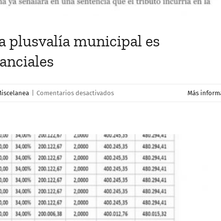
la plusvalía municipal es
anciales
en
iscelanea
|
Comentarios desactivados
Más inform
E
Constitucional
decidirá
si
la
plusvalía
municipal
es
confiscatoria
en