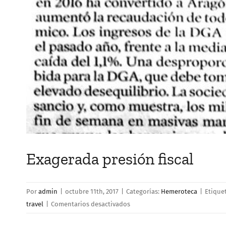
Exagerada presión fiscal
Por
admin
|
octubre 11th, 2017
|
Categorías:
Hemeroteca
|
Etique
en
travel
|
Comentarios desactivados
Exagerada