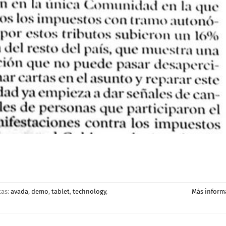
tas:
avada
,
demo
,
tablet
,
technology
,
Más inform