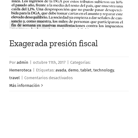
Exagerada presión fiscal
Por
admin
|
octubre 11th, 2017
|
Categorías:
Hemeroteca
|
Etiquetas:
avada
,
demo
,
tablet
,
technology
,
en
travel
|
Comentarios desactivados
Exagerada
Más información
presión
fiscal