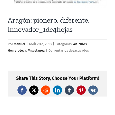
Aragón: pionero, diferente,
innovador_1de4hojas
Por
Manuel
|
abril 23rd, 2018
|
Categorías:
Artículos
,
en
Hemeroteca
,
Miscelanea
|
Comentarios desactivados
Aragón:
pionero,
diferente,
innovador_1de4h
Share This Story, Choose Your Platform!
Facebook
X
Reddit
LinkedIn
Tumblr
Pinterest
Vk