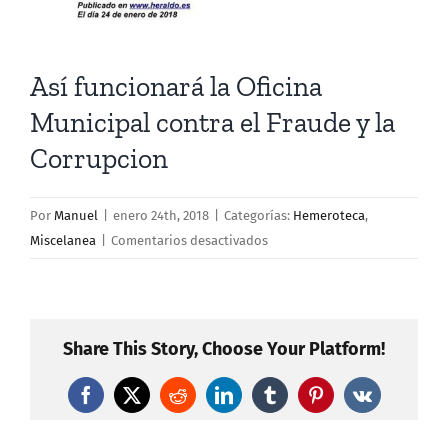
Así funcionará la Oficina
Municipal contra el Fraude y la
Corrupcion
Por
Manuel
|
enero 24th, 2018
|
Categorías:
Hemeroteca
,
en
Miscelanea
|
Comentarios desactivados
Así
funcionará
la
Oficina
Share This Story, Choose Your Platform!
Municipal
contra
Facebook
X
Reddit
LinkedIn
Tumblr
Pinterest
Vk
el
Fraude