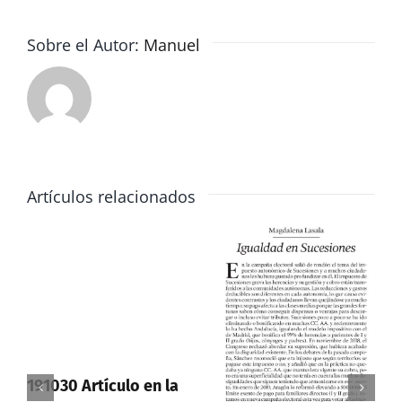
y
la
Sobre el Autor:
Manuel
Corrupcion
Artículos relacionados
191030 Artículo en la