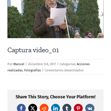
más
grande
Captura video_01
Por
Manuel
|
diciembre 3rd, 2017
|
Categorías:
Acciones
en
realizadas
,
Fotografías
|
Comentarios desactivados
Captura
video_01
Share This Story, Choose Your Platform!
Facebook
X
Reddit
LinkedIn
Tumblr
Pinterest
Vk