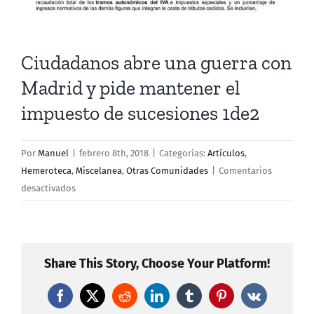
Ciudadanos abre una guerra con
Madrid y pide mantener el
impuesto de sucesiones 1de2
Por
Manuel
|
febrero 8th, 2018
|
Categorías:
Artículos
,
Hemeroteca
,
Miscelanea
,
Otras Comunidades
|
Comentarios
en
desactivados
Ciudadanos
abre
una
guerra
Share This Story, Choose Your Platform!
con
Madrid
Facebook
X
Reddit
LinkedIn
Tumblr
Pinterest
Vk
y