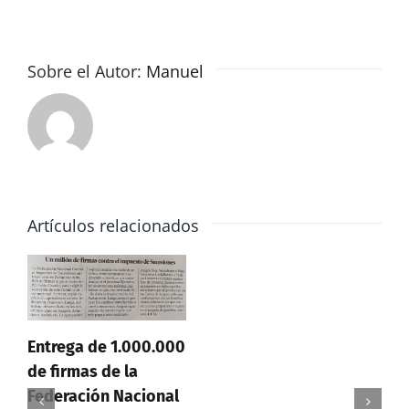
pide
mantener
el
Sobre el Autor:
Manuel
impuesto
de
sucesiones
1de2
Artículos relacionados
Entrega de 1.000.000
de firmas de la
Federación Nacional