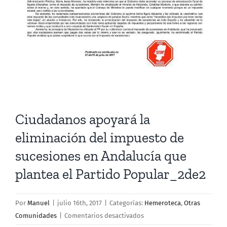
más
grande
Ciudadanos apoyará la
eliminación del impuesto de
sucesiones en Andalucía que
plantea el Partido Popular_2de2
Por
Manuel
|
julio 16th, 2017
|
Categorías:
Hemeroteca
,
Otras
en
Comunidades
|
Comentarios desactivados