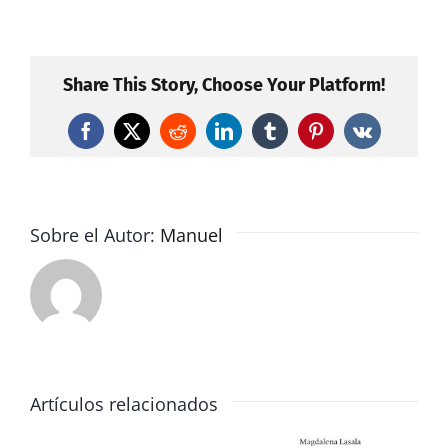
Ciudadanos
apoyará
la
eliminación
Share This Story, Choose Your Platform!
del
impuesto
Facebook
X
Reddit
LinkedIn
Tumblr
Pinterest
Vk
de
sucesiones
en
Andalucía
Sobre el Autor:
Manuel
que
plantea
el
Partido
Popular_2de2
Artículos relacionados