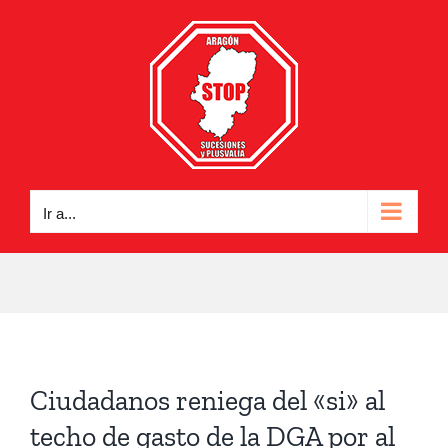
Saltar
al
contenido
Ir a...
Ciudadanos reniega del «si» al
techo de gasto de la DGA por al