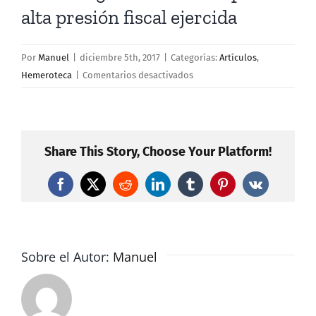
alta presión fiscal ejercida
Por
Manuel
|
diciembre 5th, 2017
|
Categorías:
Artículos
,
en
Hemeroteca
|
Comentarios desactivados
Ciudadanos
reniega
del
«si»
Share This Story, Choose Your Platform!
al
techo
Facebook
X
Reddit
LinkedIn
Tumblr
Pinterest
Vk
de
gasto
de
la
Sobre el Autor:
Manuel
DGA
por
al