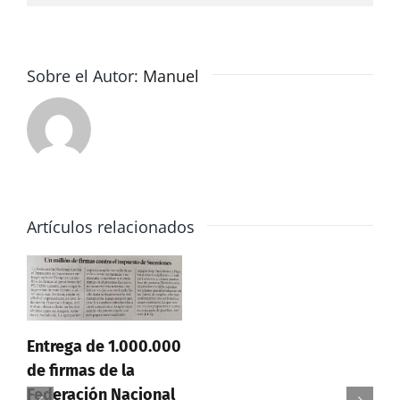
del
techo
de
gasto
Sobre el Autor:
Manuel
por
no
existir
una
rebaja
en
Artículos relacionados
el
impuesto
de
sucesiones
Entrega de 1.000.000
de firmas de la
Federación Nacional