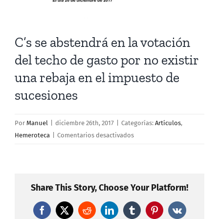
C’s se abstendrá en la votación
del techo de gasto por no existir
una rebaja en el impuesto de
sucesiones
Por
Manuel
|
diciembre 26th, 2017
|
Categorías:
Artículos
,
en
Hemeroteca
|
Comentarios desactivados
C’s
se
abstendrá
en
Share This Story, Choose Your Platform!
la
votación
Facebook
X
Reddit
LinkedIn
Tumblr
Pinterest
Vk