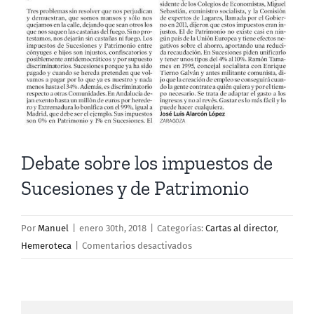
más
grande
Debate sobre los impuestos de
Sucesiones y de Patrimonio
Por
Manuel
|
enero 30th, 2018
|
Categorías:
Cartas al director
,
en
Hemeroteca
|
Comentarios desactivados
Debate
sobre
los