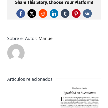
impuestos
Share This Story, Choose Your Platform!
de
Sucesiones
Facebook
X
Reddit
LinkedIn
Tumblr
Pinterest
Vk
y
de
Patrimonio
Sobre el Autor:
Manuel
Artículos relacionados