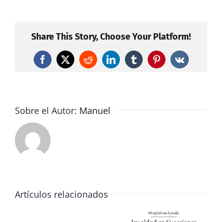
de
Navarra_E
Gobierno
Share This Story, Choose Your Platform!
empeora
la
Facebook
X
Reddit
LinkedIn
Tumblr
Pinterest
Vk
fiscalidad
de
vivienda
ahorro
Sobre el Autor:
Manuel
y
planes
de
pensione
Artículos relacionados