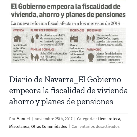
más
grande
Diario de Navarra_El Gobierno
empeora la fiscalidad de vivienda
ahorro y planes de pensiones
Por
Manuel
|
noviembre 25th, 2017
|
Categorías:
Hemeroteca
,
en
Miscelanea
,
Otras Comunidades
|
Comentarios desactivados
Diario