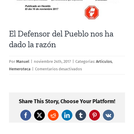
El Defensor del Pueblo nos ha
dado la razón
Por
Manuel
|
noviembre 24th, 2017
|
Categorías:
Artículos
,
en
Hemeroteca
|
Comentarios desactivados
El
Defensor
del
Pueblo
Share This Story, Choose Your Platform!
nos
ha
Facebook
X
Reddit
LinkedIn
Tumblr
Pinterest
Vk
dado
la