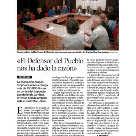
más
grande