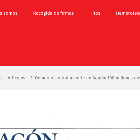
s somos
Recogida de firmas
Hitos
Hemerotec
ca
Artículos
El Gobierno central invierte en Aragón 100 millones m