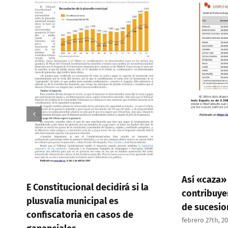
Así «caza» Hacienda a los
Así «caza»
contribuyentes que quieren huir
contribuye
de sucesiones 4 de 4
de sucesio
febrero 27th, 2019
febrero 27th, 