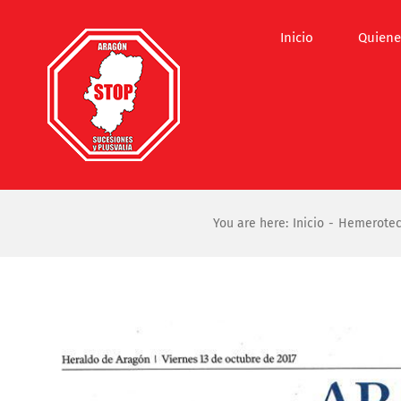
Saltar
al
Inicio
Quiene
contenido
You are here:
Inicio
Hemerote
Ver
imagen
más