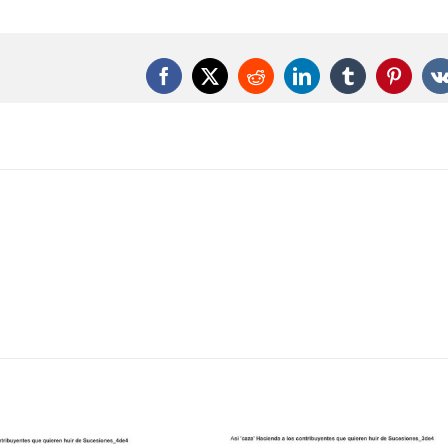
Gobierno
central
invierte
en
Facebook
X
Reddit
LinkedIn
Tumblr
Pintere
Aragón
100
millones
menos
de
los
anunciados
para
2016