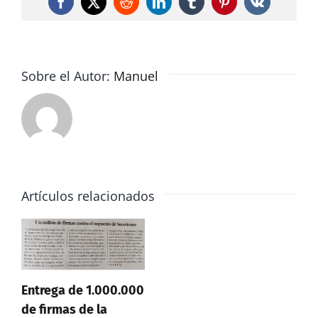
Facebook
X
Reddit
LinkedIn
Tumblr
Pinterest
Vk
para
todos
los
pisos
Sobre el Autor:
Manuel
devaluados
Artículos relacionados
Entrega de 1.000.000
de firmas de la