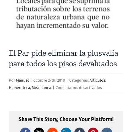
El Par pide eliminar la plusvalía
para todos los pisos devaluados
Por
Manuel
|
octubre 27th, 2018
|
Categorías:
Artículos
,
en
Hemeroteca
,
Miscelanea
|
Comentarios desactivados
El
Par
pide
eliminar
Share This Story, Choose Your Platform!
la
plusvalía