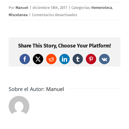
Por
Manuel
|
diciembre 18th, 2017
|
Categorías:
Hemeroteca
,
en
Miscelanea
|
Comentarios desactivados
El
Gobierno
se
ahorra
Share This Story, Choose Your Platform!
1.500
millones
Facebook
X
Reddit
LinkedIn
Tumblr
Pinterest
Vk
al
subir
las
pensiones
Sobre el Autor:
Manuel
solo
un
0,25%