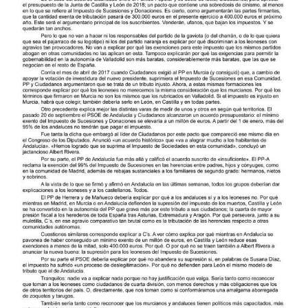
más
grande