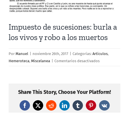
Impuesto de sucesiones: burla a
los vivos y robo a los muertos
Por
Manuel
|
noviembre 26th, 2017
|
Categorías:
Artículos
,
en
Hemeroteca
,
Miscelanea
|
Comentarios desactivados
Impuesto
de
sucesiones:
burla
Share This Story, Choose Your Platform!
a
los
Facebook
X
Reddit
LinkedIn
Tumblr
Pinterest
Vk
vivos
y
robo