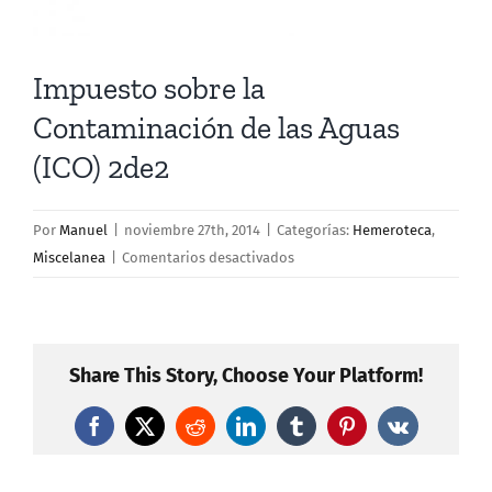
Impuesto sobre la
Contaminación de las Aguas
(ICO) 2de2
Por
Manuel
|
noviembre 27th, 2014
|
Categorías:
Hemeroteca
,
en
Miscelanea
|
Comentarios desactivados
Impuesto
sobre
la
Contaminación
Share This Story, Choose Your Platform!
de
las
Facebook
X
Reddit
LinkedIn
Tumblr
Pinterest
Vk
Aguas
(ICO)