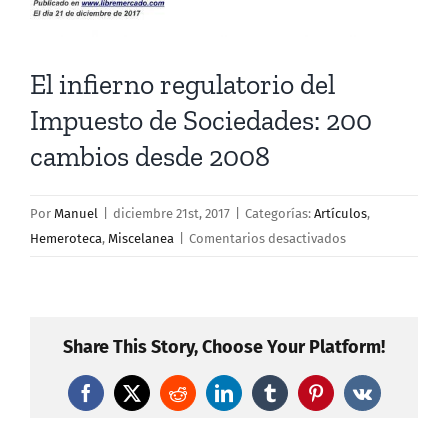
El infierno regulatorio del
Impuesto de Sociedades: 200
cambios desde 2008
Por
Manuel
|
diciembre 21st, 2017
|
Categorías:
Artículos
,
en
Hemeroteca
,
Miscelanea
|
Comentarios desactivados
El
infierno
regulatorio
del
Share This Story, Choose Your Platform!
Impuesto
de
Facebook
X
Reddit
LinkedIn
Tumblr
Pinterest
Vk
Sociedades:
200