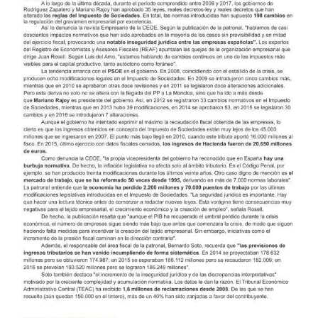
más
grande