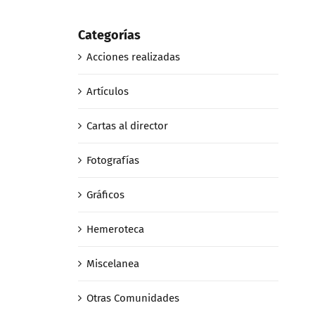
febrero 27th
gananciales
abril 2nd, 2019
Categorías
Acciones realizadas
Artículos
Cartas al director
Fotografías
Gráficos
Hemeroteca
Miscelanea
Otras Comunidades