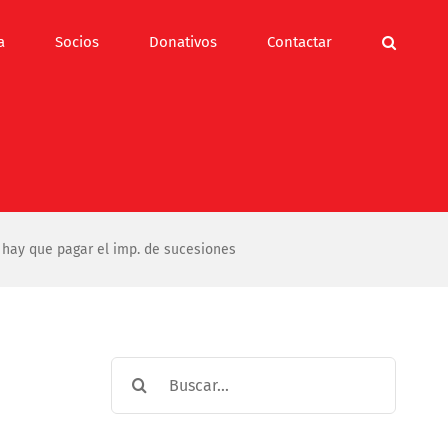
a
Socios
Donativos
Contactar
hay que pagar el imp. de sucesiones
Buscar: