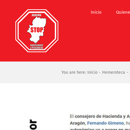
Saltar
al
Inicio
Quiene
contenido
You are here:
Inicio
Hemeroteca
Ver
imagen
más