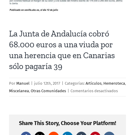
La Junta de Andalucía cobró
68.000 euros a una viuda por
una herencia que en Canarias
sólo pagaría 39
Por
Manuel
|
julio 12th, 2017
|
Categorías:
Artículos
,
Hemeroteca
,
en
Miscelanea
,
Otras Comunidades
|
Comentarios desactivados
La
Junta
de
Andalucí
Share This Story, Choose Your Platform!
cobró