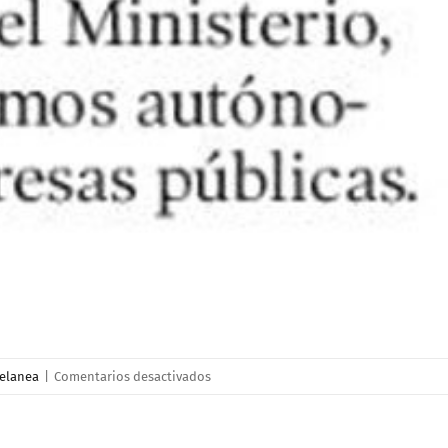
en
elanea
|
Comentarios desactivados
La
lealtad