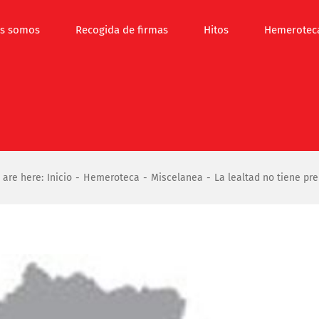
s somos
Recogida de firmas
Hitos
Hemerotec
 are here:
Inicio
Hemeroteca
Miscelanea
La lealtad no tiene pr