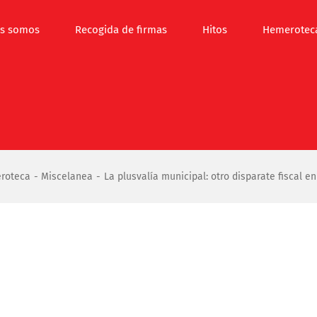
s somos
Recogida de firmas
Hitos
Hemerotec
roteca
Miscelanea
La plusvalía municipal: otro disparate fiscal e