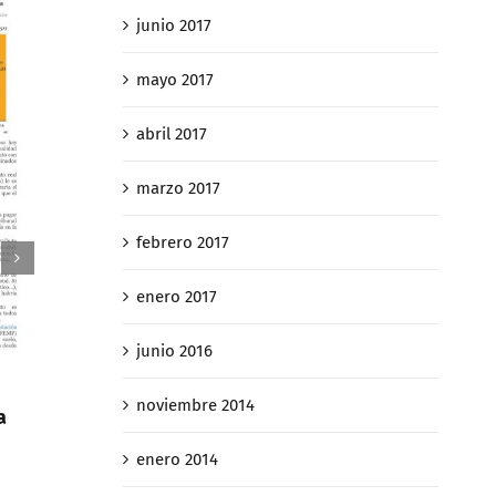
junio 2017
mayo 2017
abril 2017
marzo 2017
febrero 2017
enero 2017
junio 2016
Así «caza» Hacienda a los
noviembre 2014
Así «caz
a
contribuyentes que quieren huir
contribu
de sucesiones 4 de 4
enero 2014
de suces
febrero 27th, 2019