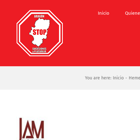
Saltar
al
Inicio
Quiene
contenido
You are here:
Inicio
Heme
Ver
imagen
más