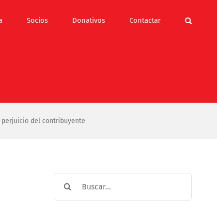
a
Socios
Donativos
Contactar
n perjuicio del contribuyente
Buscar: