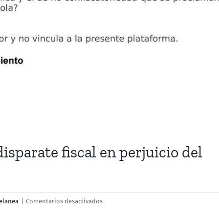
isparate fiscal en perjuicio del
en
elanea
|
Comentarios desactivados
La