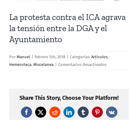
La protesta contra el ICA agrava
la tensión entre la DGA y el
Ayuntamiento
Por
Manuel
|
febrero 5th, 2018
|
Categorías:
Artículos
,
en
Hemeroteca
,
Miscelanea
|
Comentarios desactivados
La
protesta
contra
el
Share This Story, Choose Your Platform!
ICA
agrava
Facebook
X
Reddit
LinkedIn
Tumblr
Pinterest
Vk
la
tensión
entre