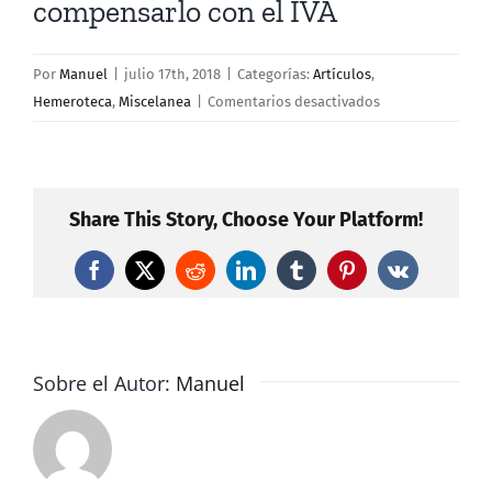
compensarlo con el IVA
Por
Manuel
|
julio 17th, 2018
|
Categorías:
Artículos
,
en
Hemeroteca
,
Miscelanea
|
Comentarios desactivados
La
recaudación
de
Sucesiones
Share This Story, Choose Your Platform!
cae
un
Facebook
X
Reddit
LinkedIn
Tumblr
Pinterest
Vk
tercio,
pero
la
DGA
Sobre el Autor:
Manuel
logra
compensarlo
con
el