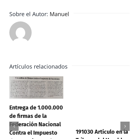
impuesto
de
Sobre el Autor:
Manuel
sucesiones
Artículos relacionados
Entrega de 1.000.000
de firmas de la
Federación Nacional
191030 Artículo en la
Contra el Impuesto