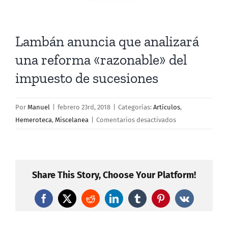
Lambán anuncia que analizará
una reforma «razonable» del
impuesto de sucesiones
Por
Manuel
|
febrero 23rd, 2018
|
Categorías:
Artículos
,
en
Hemeroteca
,
Miscelanea
|
Comentarios desactivados
Lambán
anuncia
que
analizará
Share This Story, Choose Your Platform!
una
reforma
Facebook
X
Reddit
LinkedIn
Tumblr
Pinterest
Vk
«razonable»
del