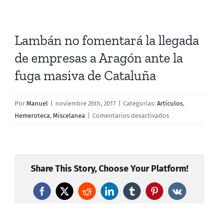
Lambán no fomentará la llegada
de empresas a Aragón ante la
fuga masiva de Cataluña
Por
Manuel
|
noviembre 26th, 2017
|
Categorías:
Artículos
,
en
Hemeroteca
,
Miscelanea
|
Comentarios desactivados
Lambán
no
fomentará
la
Share This Story, Choose Your Platform!
llegada
de
Facebook
X
Reddit
LinkedIn
Tumblr
Pinterest
Vk
empresas
a