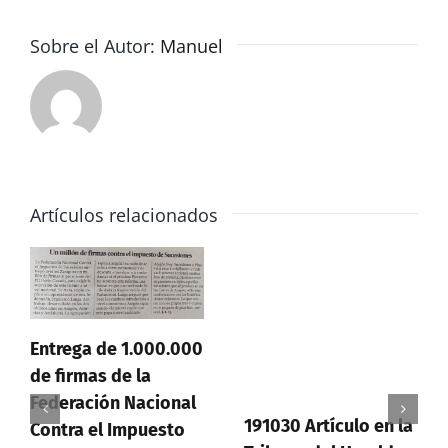
Aragón
ante
Sobre el Autor:
Manuel
la
fuga
masiva
de
Cataluña
Artículos relacionados
Entrega de 1.000.000
de firmas de la
Federación Nacional
191030 Artículo en la
Contra el Impuesto