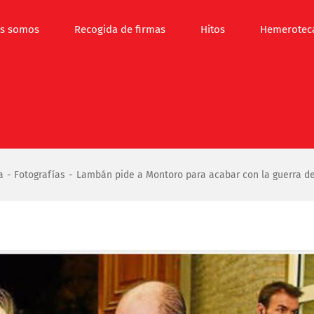
s somos
Recogida de firmas
Hitos
Hemerotec
a
Fotografías
Lambán pide a Montoro para acabar con la guerra d