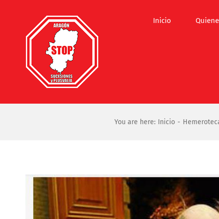
Saltar
al
Inicio
Quiene
contenido
You are here:
Inicio
Hemerotec
Ver
imagen
más