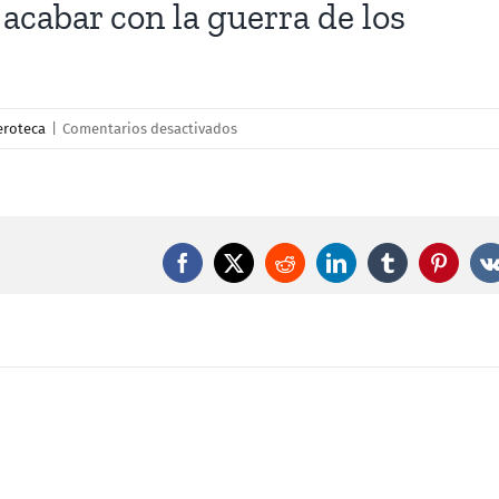
cabar con la guerra de los
en
roteca
|
Comentarios desactivados
Lambán
pide
a
Montoro
para
Facebook
X
Reddit
LinkedIn
Tumblr
Pintere
acabar
con
la
guerra
de
los
impuestos
entre