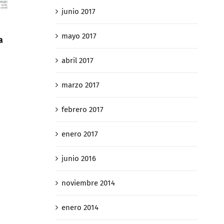
junio 2017
Así «caza» Hacienda a los
mayo 2017
Así «caza»
contribuyentes que quieren huir
contribuye
de sucesiones 4 de 4
abril 2017
de sucesio
febrero 27th, 2019
febrero 27th, 2
marzo 2017
febrero 2017
enero 2017
junio 2016
noviembre 2014
enero 2014