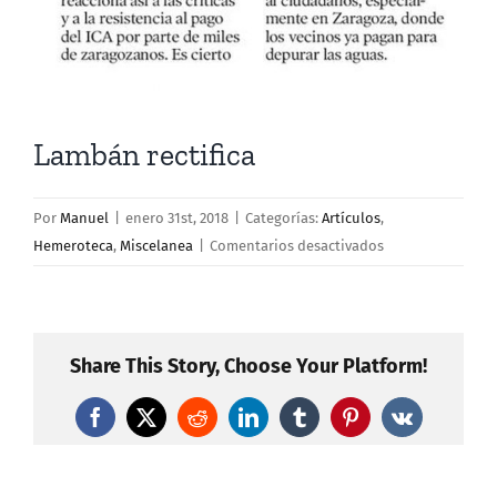
Lambán rectifica
Por
Manuel
|
enero 31st, 2018
|
Categorías:
Artículos
,
en
Hemeroteca
,
Miscelanea
|
Comentarios desactivados
Lambán
rectifica
Share This Story, Choose Your Platform!
Facebook
X
Reddit
LinkedIn
Tumblr
Pinterest
Vk