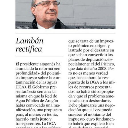
más
grande