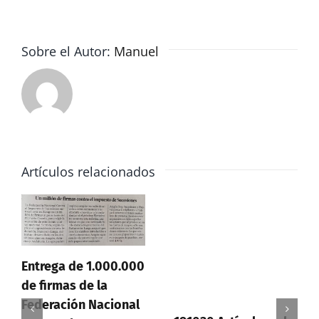
cada
comunidad
en
Sobre el Autor:
Manuel
2018_5de5
Artículos relacionados
Entrega de 1.000.000
de firmas de la
Federación Nacional