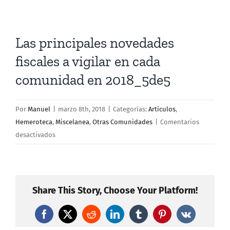
Las principales novedades
fiscales a vigilar en cada
comunidad en 2018_5de5
Por
Manuel
|
marzo 8th, 2018
|
Categorías:
Artículos
,
Hemeroteca
,
Miscelanea
,
Otras Comunidades
|
Comentarios
en
desactivados
Las
principales
novedades
fiscales
Share This Story, Choose Your Platform!
a
vigilar
Facebook
X
Reddit
LinkedIn
Tumblr
Pinterest
Vk
en