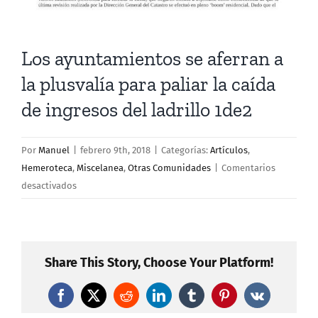
Los ayuntamientos se aferran a
la plusvalía para paliar la caída
de ingresos del ladrillo 1de2
Por
Manuel
|
febrero 9th, 2018
|
Categorías:
Artículos
,
Hemeroteca
,
Miscelanea
,
Otras Comunidades
|
Comentarios
en
desactivados
Los
ayuntamientos
se
aferran
Share This Story, Choose Your Platform!
a
la
Facebook
X
Reddit
LinkedIn
Tumblr
Pinterest
Vk
plusvalía