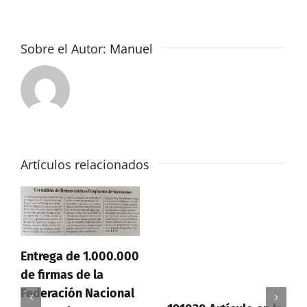
para
paliar
la
Sobre el Autor:
Manuel
caída
de
ingresos
del
ladrillo
1de2
Artículos relacionados
Entrega de 1.000.000
de firmas de la
Federación Nacional