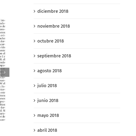
diciembre 2018
noviembre 2018
octubre 2018
septiembre 2018
agosto 2018
julio 2018
junio 2018
mayo 2018
Así «caz
E Constitucional decidirá si la
contribu
plusvalía municipal es
abril 2018
de suces