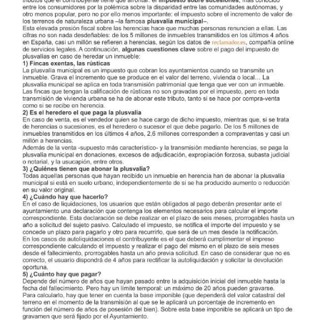
más
grande