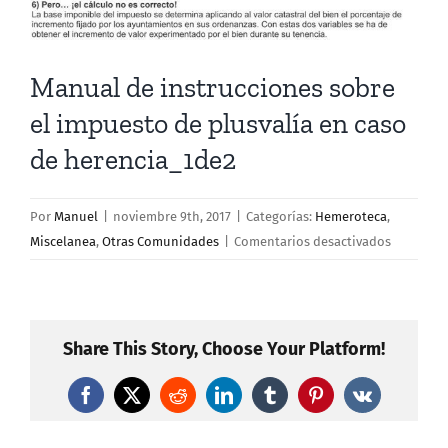
Manual de instrucciones sobre
el impuesto de plusvalía en caso
de herencia_1de2
Por
Manuel
|
noviembre 9th, 2017
|
Categorías:
Hemeroteca
,
en
Miscelanea
,
Otras Comunidades
|
Comentarios desactivados
Manual
de
instrucci
sobre
Share This Story, Choose Your Platform!
el
impuesto
Facebook
X
Reddit
LinkedIn
Tumblr
Pinterest
Vk
de
plusvalía