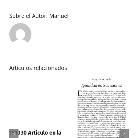
en
caso
Sobre el Autor:
Manuel
de
herencia
Artículos relacionados
191030 Artículo en la