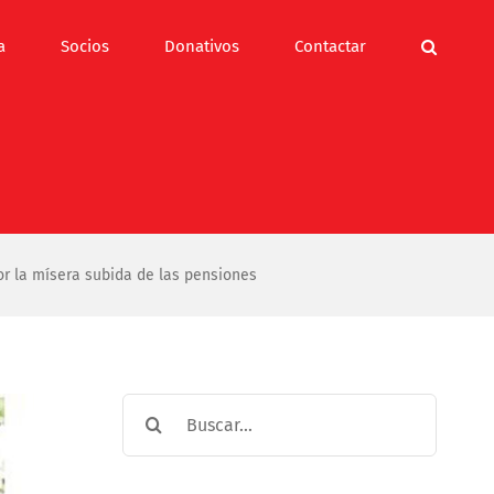
a
Socios
Donativos
Contactar
or la mísera subida de las pensiones
Buscar: