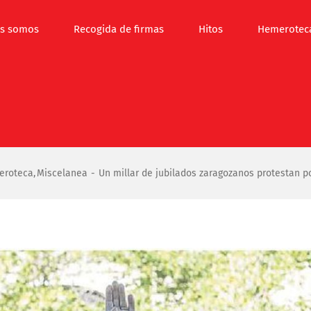
s somos
Recogida de firmas
Hitos
Hemerotec
eroteca
Miscelanea
Un millar de jubilados zaragozanos protestan p