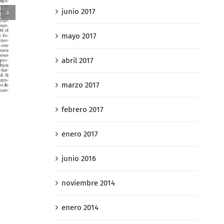
junio 2017
mayo 2017
abril 2017
marzo 2017
Así «caza» Hacie
E Constitucional decidirá si la
contribuyentes q
plusvalía municipal es
febrero 2017
de sucesiones 4 
confiscatoria en casos de
febrero 27th, 2019
enero 2017
gananciales
abril 2nd, 2019
junio 2016
noviembre 2014
enero 2014