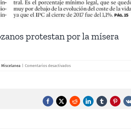
ozanos protestan por la mísera
en
,
Miscelanea
|
Comentarios desactivados
Un
millar
de
jubilados
zaragozanos
Facebook
X
Reddit
LinkedIn
Tumblr
Pintere
protestan
por
la