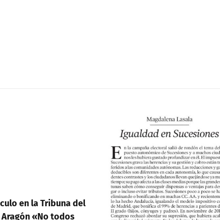
mísera
subida
de
las
pensiones
la Tribuna del
 «No todos