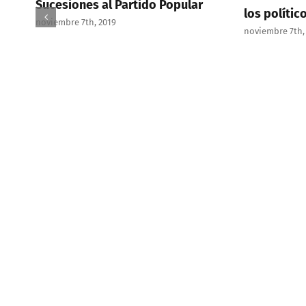
ucesiones al Partido Popular
los políticos son i
viembre 7th, 2019
noviembre 7th, 2019