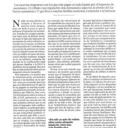
más
grande