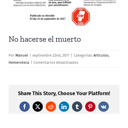
No hacerse el muerto
Por
Manuel
|
septiembre 22nd, 2017
|
Categorías:
Artículos
,
en
Hemeroteca
|
Comentarios desactivados
No
hacerse
el
muerto
Share This Story, Choose Your Platform!
Facebook
X
Reddit
LinkedIn
Tumblr
Pinterest
Vk