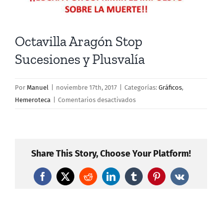
Octavilla Aragón Stop
Sucesiones y Plusvalía
Por
Manuel
|
noviembre 17th, 2017
|
Categorías:
Gráficos
,
en
Hemeroteca
|
Comentarios desactivados
Octavilla
Aragón
Stop
Sucesiones
Share This Story, Choose Your Platform!
y
Plusvalía
Facebook
X
Reddit
LinkedIn
Tumblr
Pinterest
Vk