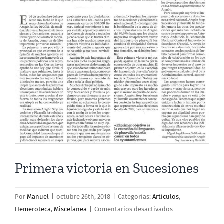
más
grande
Primera victoria en Sucesiones
Por
Manuel
|
octubre 26th, 2018
|
Categorías:
Artículos
,
en
Hemeroteca
,
Miscelanea
|
Comentarios desactivados
Primera