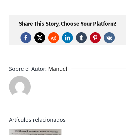
victoria
en
Sucesiones
Share This Story, Choose Your Platform!
Facebook
X
Reddit
LinkedIn
Tumblr
Pinterest
Vk
Sobre el Autor:
Manuel
Artículos relacionados