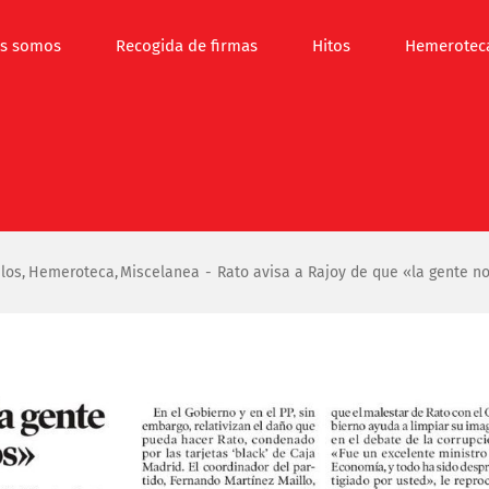
s somos
Recogida de firmas
Hitos
Hemerotec
ulos
Hemeroteca
Miscelanea
Rato avisa a Rajoy de que «la gente no