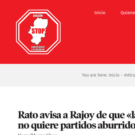
Saltar
al
Inicio
Quiene
contenido
You are here:
Inicio
Artíc
Ver
imagen
más