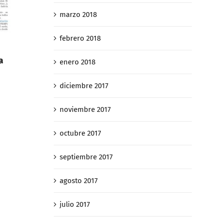
marzo 2018
febrero 2018
Así «caza» Hacienda a los
Así «caz
a
enero 2018
contribuyentes que quieren huir
contribu
de sucesiones 4 de 4
de suces
diciembre 2017
febrero 27th, 2019
febrero 27th
noviembre 2017
octubre 2017
septiembre 2017
agosto 2017
julio 2017