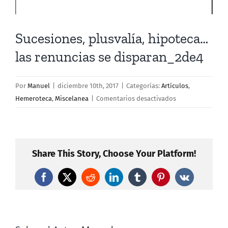
Sucesiones, plusvalía, hipoteca…
las renuncias se disparan_2de4
Por
Manuel
|
diciembre 10th, 2017
|
Categorías:
Artículos
,
en
Hemeroteca
,
Miscelanea
|
Comentarios desactivados
Sucesiones,
plusvalía,
hipoteca…
las
Share This Story, Choose Your Platform!
renuncias
se
Facebook
X
Reddit
LinkedIn
Tumblr
Pinterest
Vk
disparan_2de4