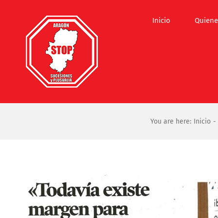
Saltar
al
Inicio
Quiene
contenido
You are here:
Inicio
Ver
imagen
más