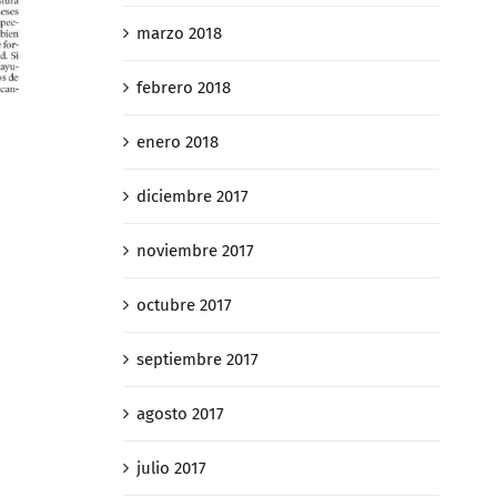
marzo 2018
Así «caz
febrero 2018
E Constitucional decidirá si la
contribu
plusvalía municipal es
de suces
enero 2018
confiscatoria en casos de
febrero 27th
gananciales
diciembre 2017
abril 2nd, 2019
noviembre 2017
octubre 2017
septiembre 2017
agosto 2017
julio 2017