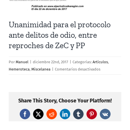
Unanimidad para el protocolo
ante delitos de odio, entre
reproches de ZeC y PP
Por
Manuel
|
diciembre 22nd, 2017
|
Categorías:
Artículos
,
en
Hemeroteca
,
Miscelanea
|
Comentarios desactivados
Unanimidad
para
el
protocolo
Share This Story, Choose Your Platform!
ante
delitos
Facebook
X
Reddit
LinkedIn
Tumblr
Pinterest
Vk
de
odio,