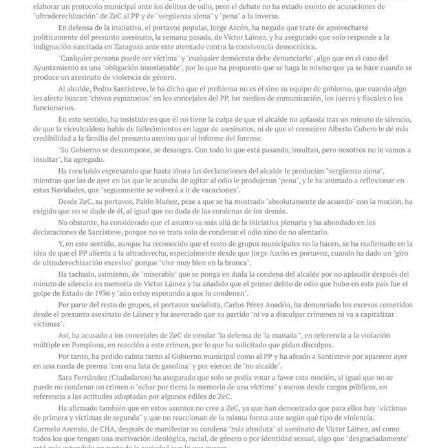
más
grande