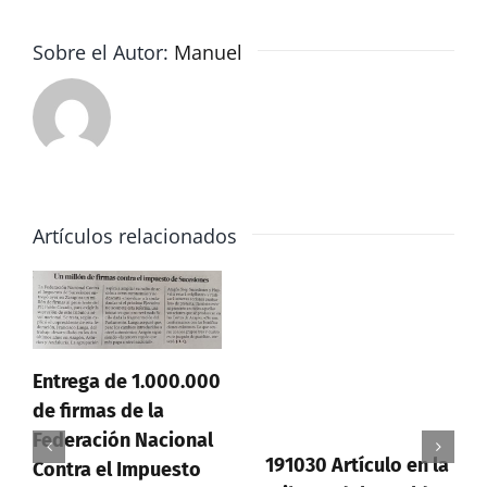
entre
reproches
Sobre el Autor:
Manuel
de
ZeC
y
PP
Artículos relacionados
Entrega de 1.000.000
de firmas de la
Federación Nacional
191030 Artículo en la
Contra el Impuesto