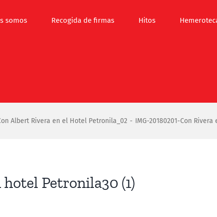
s somos
Recogida de firmas
Hitos
Hemerotec
Con Albert Rivera en el Hotel Petronila_02
IMG-20180201-Con Rivera e
otel Petronila30 (1)