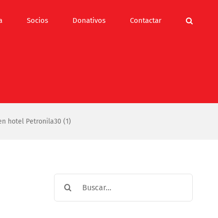
a
Socios
Donativos
Contactar
n hotel Petronila30 (1)
Buscar: