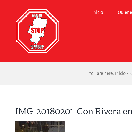
Saltar
al
Inicio
Quiene
contenido
You are here:
Inicio
IMG-20180201-Con Rivera en h