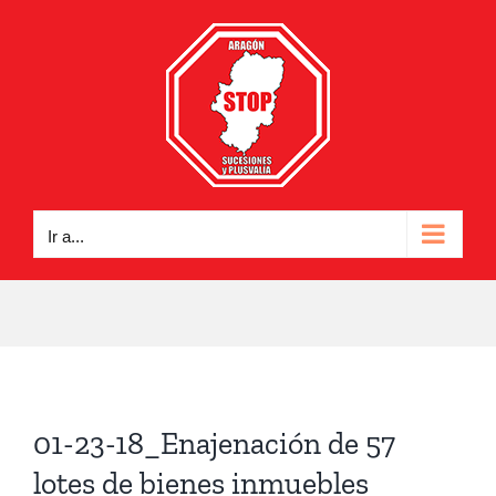
Saltar
al
contenido
Ir a...
01-23-18_Enajenación de 57
lotes de bienes inmuebles