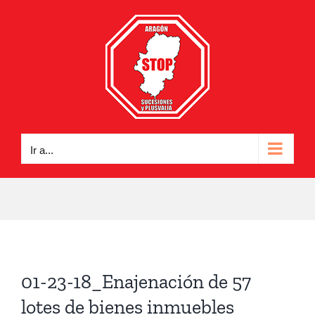
Saltar
al
contenido
Ir a...
01-23-18_Enajenación de 57
lotes de bienes inmuebles