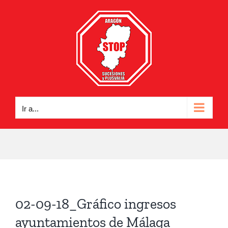
Saltar
al
contenido
Ir a...
02-09-18_Gráfico ingresos
ayuntamientos de Málaga