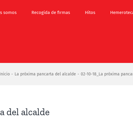
s somos
Recogida de firmas
Hitos
Hemerotec
Inicio
La próxima pancarta del alcalde
02-10-18_La próxima pancar
 del alcalde