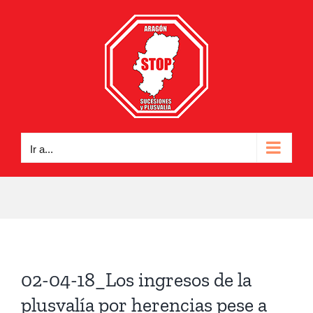
Saltar
al
contenido
Ir a...
02-04-18_Los ingresos de la
plusvalía por herencias pese a