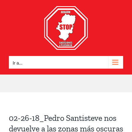
Saltar
al
contenido
Ir a...
02-26-18_Pedro Santisteve nos
devuelve a las zonas más oscuras